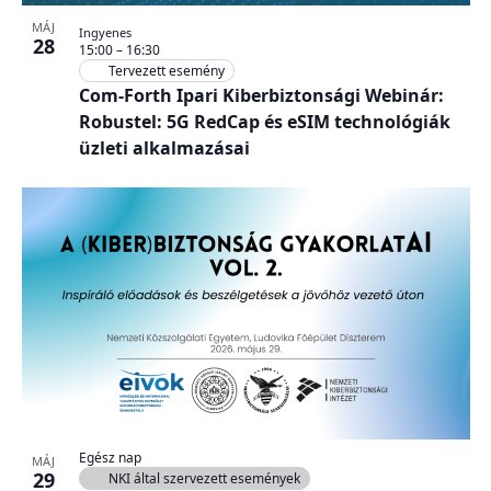
MÁJ
Ingyenes
28
15:00
–
16:30
Tervezett esemény
Com-Forth Ipari Kiberbiztonsági Webinár:
Robustel: 5G RedCap és eSIM technológiák
üzleti alkalmazásai
Egész nap
MÁJ
29
NKI által szervezett események