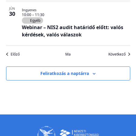
JÚN
Ingyenes
30
10:00
–
11:30
Egyéb
Webinar – NIS2 audit határidő előtt: valós
kérdések, valós válaszok
Események
Esem
Előző
Ma
Következő
Feliratkozás a naptárra