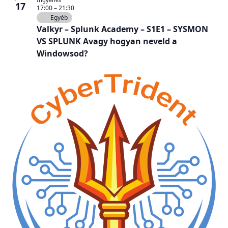
17
17:00
–
21:30
Egyéb
Valkyr – Splunk Academy – S1E1 – SYSMON
VS SPLUNK Avagy hogyan neveld a
Windowsod?