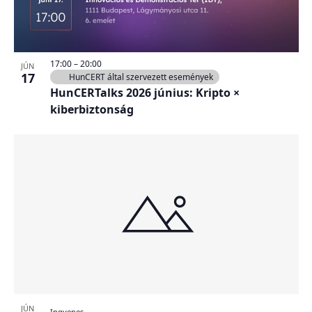
17:00
–
20:00
JÚN
17
HunCERT által szervezett események
HunCERTalks 2026 június: Kripto ×
kiberbiztonság
JÚN
Ingyenes