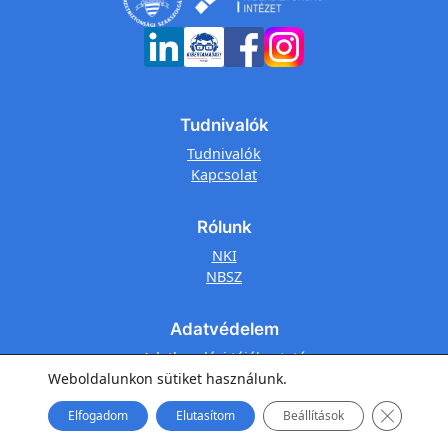
Tudnivalók
Tudnivalók
Kapcsolat
Rólunk
NKI
NBSZ
Adatvédelem
Adatkezelési tájékoztató
Tájékoztató a sütikről
Weboldalunkon sütiket használunk.
Close GD
Elfogadom
Elutasítom
Beállítások