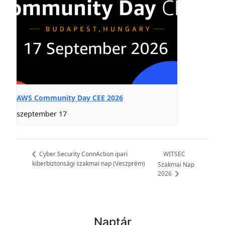
AWS Community Day CEE 2026
szeptember 17
WITSEC
Cyber Security ConnAction ipari
kiberbiztonsági szakmai nap (Veszprém)
Szakmai Nap
2026
Naptár