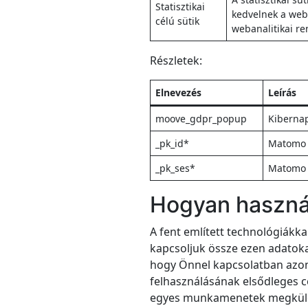
Statisztikai
kedvelnek a web
célú sütik
webanalitikai re
Részletek:
Elnevezés
Leírás
moove_gdpr_popup
Kibernapt
_pk_id*
Matomo (
_pk_ses*
Matomo (
Hogyan használj
A fent említett technológiákk
kapcsoljuk össze ezen adatoka
hogy Önnel kapcsolatban azonos
felhasználásának elsődleges 
egyes munkamenetek megkülön