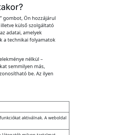
takor?
m” gombot, Ön hozzájárul
illetve külső szolgáltató
 az adatai, amelyek
k a technikai folyamatok
selekménye nélkül –
okat semmilyen más,
onosítható be. Az ilyen
funkciókat aktiválnak. A weboldal
a látogatók milyen tartalmat