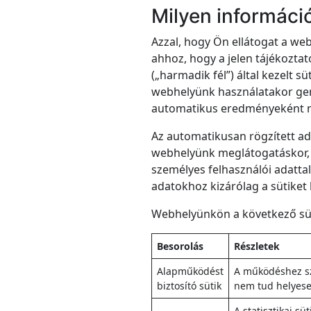
Milyen informáci
Azzal, hogy Ön ellátogat a w
ahhoz, hogy a jelen tájékoztat
(„harmadik fél”) által kezelt 
webhelyünk használatakor gene
automatikus eredményeként r
Az automatikusan rögzített ad
webhelyünk meglátogatáskor, 
személyes felhasználói adatta
adatokhoz kizárólag a sütiket 
Webhelyünkön a következő süt
Besorolás
Részletek
Alapműködést
A működéshez szü
biztosító sütik
nem tud helyese
A statisztikai s