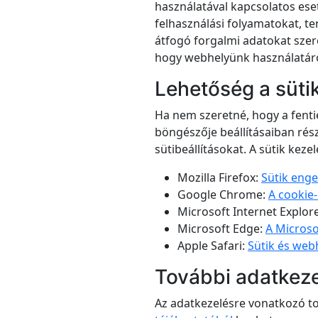
használatával kapcsolatos ese
felhasználási folyamatokat, t
átfogó forgalmi adatokat szer
hogy webhelyünk használatáról 
Lehetőség a süti
Ha nem szeretné, hogy a fenti
böngészője beállításaiban rés
sütibeállításokat. A sütik kez
Mozilla Firefox:
Sütik enge
Google Chrome:
A cookie-
Microsoft Internet Explor
Microsoft Edge:
A Microso
Apple Safari:
Sütik és web
További adatkeze
Az adatkezelésre vonatkozó to