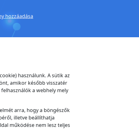
y hozzáadása
ookie) használunk. A sütik az
 önt, amikor később visszatér
a felhasználók a webhely mely
gyelmét arra, hogy a böngészők
ől, illetve beállíthatja
 oldal működése nem lesz teljes