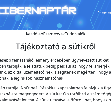
Esemén
Kezdőlap
Események
Tudnivalók
Tájékoztató a sütikről
esebb felhasználói élmény érdekében úgynevezett sütiket (c
n tárolják, a feladatuk pedig például az, hogy felismerjék
künk, az oldal üzemeltetőinek is segítenek megérteni, hogy 
bbnak, a leginkább használhatónak.
én tárolja. A sütibeállításokkal kapcsolatban felhívjuk a fi
használata megengedett. A sütiket Ön törölheti a számítógépér
almazását letiltsa. A sütik tiltásával előfordulhat, hogy az