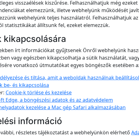
tleges visszaélések kiszűrése. Felhasználhatjuk még ezeket
endenciákat elemezzünk, illetve webhelyünk működését javít
ezzünk webhelyünk teljes használatról. Felhasználhatjuk az 
statisztikákat állítsunk fel, ezeket elemezzük.
k kikapcsolására
ekben írt információkat gyűjtsenek Önről webhelyünk haszn
zben vagy egészben kikapcsolhatja a sütik használatát, vag
elésére vonatkozó útmutatókat egyes böngészők esetében az 
délyezése és tiltása, amit a weboldak használnak beállítás
k be- és kikapcsolása
er:
Cookie-k törlése és kezelése
ft Edge, a böngészési adatok és az adatvédelem
helyadatok kezelése a Mac gép Safari alkalmazásában
lési információ
vábbi, részletes tájékoztatást a webhelyünkön elérhető
Ada