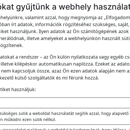
ókat gyűjtünk a webhely használa
ebhelyünkre, valamint azzal, hogy megnyomja az „Elfogado
óban írt adatok, információk rögzítéséhez szükséges, saját, 
sütiket használjunk. Ilyen adatok az Ön számítógépének azok
rálódnak, illetve amelyeket a webhelyünkön használt süti
ögzítenek.
atokat a rendszer – az Ön külön nyilatkozata vagy egyéb c
illetve kilépéskor automatikusan naplózza. Ezeket az adat
l nem kapcsoljuk össze, azaz Ön ezen adatok alapján nem az
kezelő külső szolgáltatók és mi férünk hozzá.
iket használjuk:
kséges sütik a weboldal használatát segítik azzal, hogy alapvető 
n működni ezen sütik nélkül.
üti visszajelzést nyújtanak a weboldal tulajdonosának, hogy átlássa, 