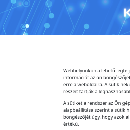
Ugrás
a
tartalomhoz
Webhelyünkön a lehető legtelj
információt az ön böngészőjébe
erre a weboldalra. A sütik ne
részeit tartják a leghasznosa
A sütiket a rendszer az Ön gép
alapbeállítása szerint a sütik 
böngészőjét úgy, hogy azok alk
értékű.