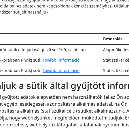
oldalon. Az adatok nem kapcsolódnak konkrét személyhez. Oldalu
ndszer sütijeit használjuk.
Besorolás
ár sütik elfogadását jelző vezérlő, saját süti.
Alapműködést 
korábban Piwik) süti.
További információ
Statisztikai c
korábban Piwik) süti.
További információ
Statisztikai c
uk a sütik által gyűjtött info
al gyűjtött adatok alapvetően nem használhatók fel az Ön a
t egyéb, esetlegesen azonosításra alkalmas adattal, ha Ön 
ításra alkalmas (statisztikai célú) sütiket alkalmazzunk. A
célja, hogy webhelyünket megfelelően működtetni tudjuk. 
böztetése, webhelyünk látogatási adatainak nyomon köv