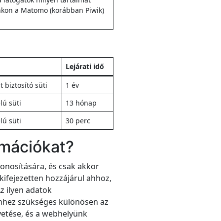
nkon a Matomo (korábban Piwik)
Lejárati idő
biztosító süti
1 év
élú süti
13 hónap
élú süti
30 perc
rmációkat?
zonosítására, és csak akkor
kifejezetten hozzájárul ahhoz,
z ilyen adatok
Ehhez szükséges különösen az
etése, és a webhelyünk