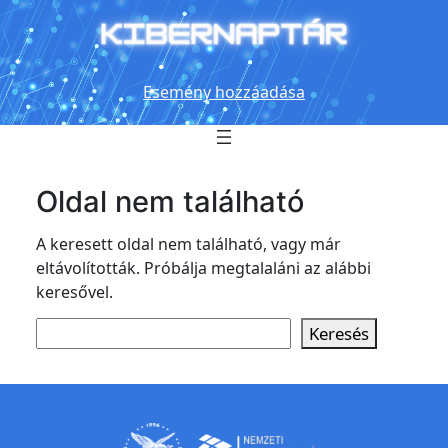
Ugrás
a
tartalomhoz
Esemény hozzáadása
Oldal nem található
A keresett oldal nem található, vagy már
eltávolították. Próbálja megtalaláni az alábbi
keresővel.
Search
Keresés