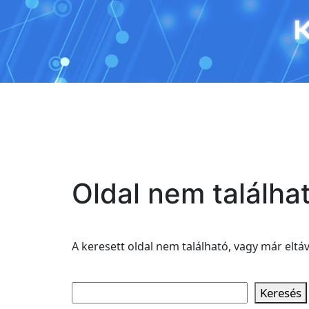
Ugrás
a
tartalomhoz
Oldal nem találha
A keresett oldal nem található, vagy már eltáv
Search
Keresés