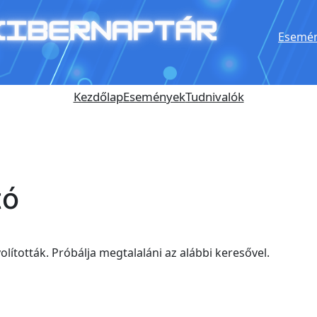
Esemén
Kezdőlap
Események
Tudnivalók
tó
olították. Próbálja megtalaláni az alábbi keresővel.