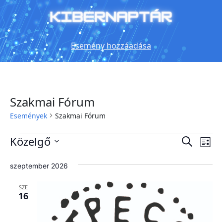
Esemény hozzáadása
Szakmai Fórum
Események
Szakmai Fórum
Események
Es
Közelgő
Esemé
Keresett
Lista
kifejezés
néz
keresé
Dátum
kiválasztása.
nav
szeptember 2026
és
nézet
SZE
16
választ