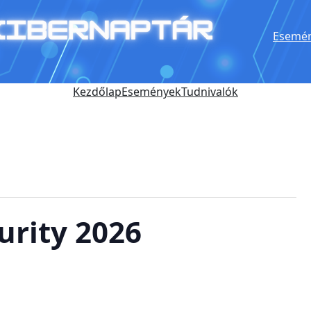
Esemén
Kezdőlap
Események
Tudnivalók
urity 2026