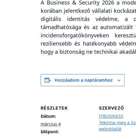
A Business & Security 2026 a moder
korában jelentkező vállalati kockáz
digitális identitás védelme, a d
támadhatósága és az automatizált 
incidensforgatókönyveken keres
reziliensebb és hatékonyabb védelm
hogy a biztonság ne technikai akadál
Hozzáadom a naptáramhoz
RÉSZLETEK
SZERVEZŐ
Dátum:
ITBUSINESS
Tekintse meg a Sz
március 4
weboldalát
Időpont: