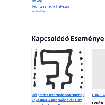
Térkép
Tekintse meg a Helyszín
weboldalát
Kapcsolódó Eseménye
Hétpecsét Információbiztonsági
ITBN C
Egyesület – Információvédelem
szeptem