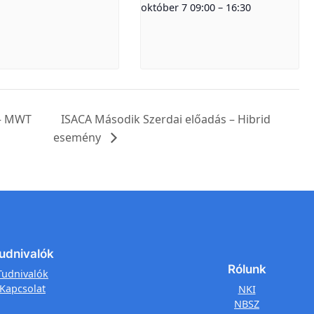
október 7 09:00
–
16:30
 – MWT
ISACA Második Szerdai előadás – Hibrid
esemény
udnivalók
Rólunk
Tudnivalók
Kapcsolat
NKI
NBSZ