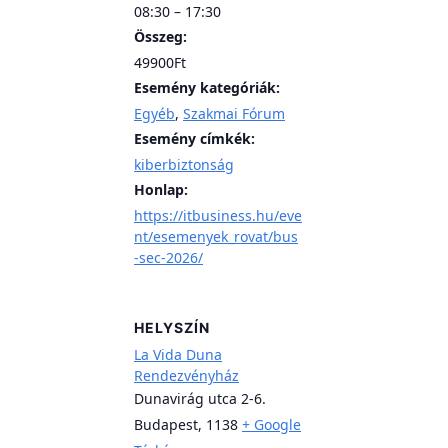
08:30 – 17:30
Összeg:
49900Ft
Esemény kategóriák:
Egyéb
,
Szakmai Fórum
Esemény címkék:
kiberbiztonság
Honlap:
https://itbusiness.hu/eve
nt/esemenyek_rovat/bus
-sec-2026/
HELYSZÍN
La Vida Duna
Rendezvényház
Dunavirág utca 2-6.
Budapest
,
1138
+ Google