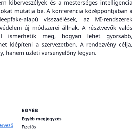
n kiberveszélyek és a mesterséges intelligencia
atokat mutatja be. A konferencia középpontjában a
eepfake-alapú visszaélések, az MI-rendszerek
védelem új módszerei állnak. A résztvevők valós
ztül ismerhetik meg, hogyan lehet gyorsabb,
et kiépíteni a szervezetben. A rendezvény célja,
y, hanem üzleti versenyelőny legyen.
EGYÉB
Egyéb megjegyzés
ervező
Fizetős