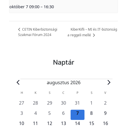
október 7 09:00
–
16:30
KiberKifli – MI és IT-biztonság
CETIN Kiberbiztonsági
Szakmai Fórum 2024
a reggeli mellé
Naptár
E
augusztus 2026
s
E
H
HÉTFŐ
K
KEDD
S
SZERDA
C
CSÜTÖRTÖK
P
PÉNTEK
S
SZOMBAT
V
VASÁRNAP
e
s
0
0
0
0
0
0
0
27
28
29
30
31
1
2
e
e
e
e
e
e
e
e
m
0
0
0
0
0
0
0
3
4
5
6
7
8
9
s
s
s
s
s
s
s
m
e
e
e
e
e
e
e
é
e
0
e
0
e
0
e
0
e
0
0
e
0
e
10
11
12
13
14
15
16
s
s
s
s
s
s
s