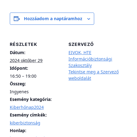
Hozzáadom a naptáramhoz
RÉSZLETEK
SZERVEZŐ
Dátum:
EIVOK, HTE
Információbiztonsági
2024 október 29
Szakosztály
Időpont:
Tekintse meg a Szervező
16:50 – 19:00
weboldalát
Összeg:
Ingyenes
Esemény kategória:
Kiberhónap2024
Esemény címkék:
kiberbiztonság
Honlap: