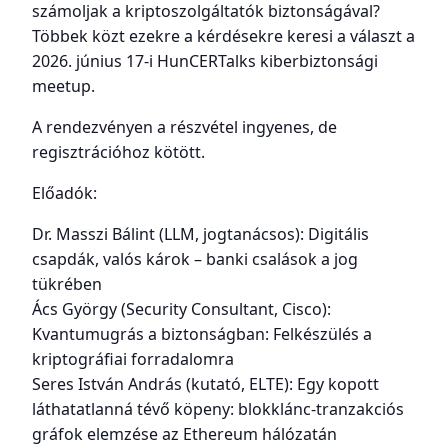
számoljak a kriptoszolgáltatók biztonságával?
Többek közt ezekre a kérdésekre keresi a választ a
2026. június 17-i HunCERTalks kiberbiztonsági
meetup.
A rendezvényen a részvétel ingyenes, de
regisztrációhoz kötött.
Előadók:
Dr. Masszi Bálint (LLM, jogtanácsos): Digitális
csapdák, valós károk – banki csalások a jog
tükrében
Ács György (Security Consultant, Cisco):
Kvantumugrás a biztonságban: Felkészülés a
kriptográfiai forradalomra
Seres István András (kutató, ELTE): Egy kopott
láthatatlanná tévő köpeny: blokklánc-tranzakciós
gráfok elemzése az Ethereum hálózatán