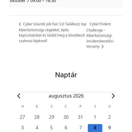
október 7 09:00
–
16:30
CyberTrident
Cyber Islands Job Fair 3.0 Találkozz top
kiberbiztonsági cégekkel, építs
Challenge –
kapcsolatokat és találd meg a következő
Kiberbiztonsági
szakmai lépésed!
Incidenskezelési
Verseny
Naptár
E
augusztus 2026
s
E
H
HÉTFŐ
K
KEDD
S
SZERDA
C
CSÜTÖRTÖK
P
PÉNTEK
S
SZOMBAT
V
VASÁRNAP
e
s
0
0
0
0
0
0
0
27
28
29
30
31
1
2
e
e
e
e
e
e
e
e
m
0
0
0
0
0
0
0
3
4
5
6
7
8
9
s
s
s
s
s
s
s