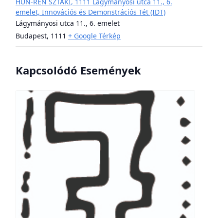
HUN-REN SZTAKI, 1111 Lágymányosi utca 11., 6.
emelet, Innovációs és Demonstrációs Tét (IDT)
Lágymányosi utca 11., 6. emelet
Budapest
,
1111
+ Google Térkép
Kapcsolódó Események