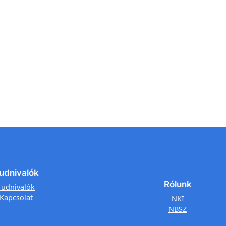
udnivalók
Rólunk
Tudnivalók
Kapcsolat
NKI
NBSZ