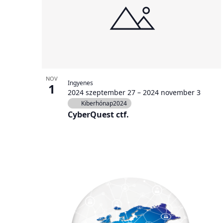
a
events
keresőszóval.
in
Photo
View
NOV
Ingyenes
1
2024 szeptember 27
–
2024 november 3
Kiberhónap2024
CyberQuest ctf.