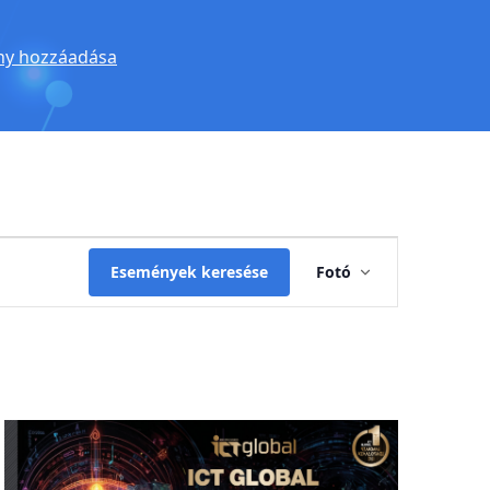
y hozzáadása
Esemény
Események keresése
Fotó
nézet
navigáció