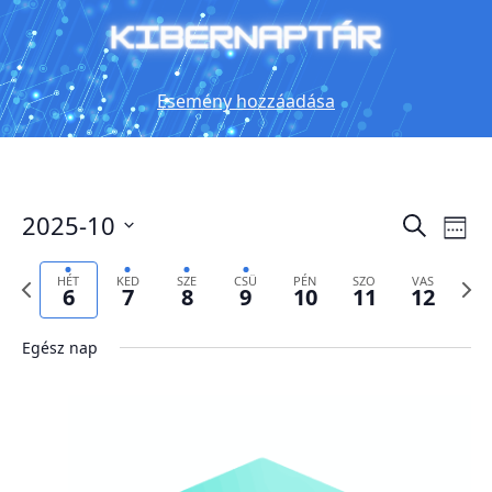
Esemény hozzáadása
Es
2025-10
Esemé
Keresett
Hét
kifejezés
néz
keresé
Select
date.
Előző
Köve
nav
HÉT
KED
SZE
CSÜ
PÉN
SZO
VAS
és
6
7
8
9
10
11
12
hét
hét
nézet
Egész nap
választ