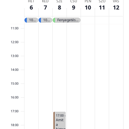
09:00
Események
HÉT
KED
SZE
CSÜ
PÉN
SZO
VAS
6
7
8
9
10
11
12
hete
10:00
10. CyberSec konferencia
10. CyberSec NCC-HU International Day
Fenyegetések a kibertérben 3.0 – trendek és tendenciák a kiberbűnözésben
11:00
12:00
13:00
14:00
15:00
16:00
17:00
October 8, 2025
17:00
–
18:30
Amit
a
18:00