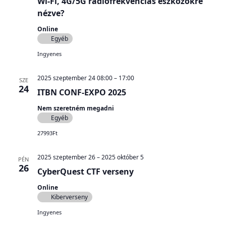
Wi-Fi, 4G/5G rádiófrekvenciás eszközökre
nézve?
Online
Egyéb
Ingyenes
2025 szeptember 24 08:00
–
17:00
SZE
24
ITBN CONF-EXPO 2025
Nem szeretném megadni
Egyéb
27993Ft
2025 szeptember 26
–
2025 október 5
PÉN
26
CyberQuest CTF verseny
Online
Kiberverseny
Ingyenes