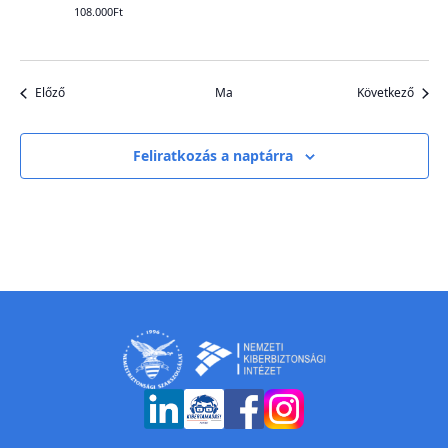
108.000Ft
Események
Esem
Előző
Ma
Következő
Feliratkozás a naptárra