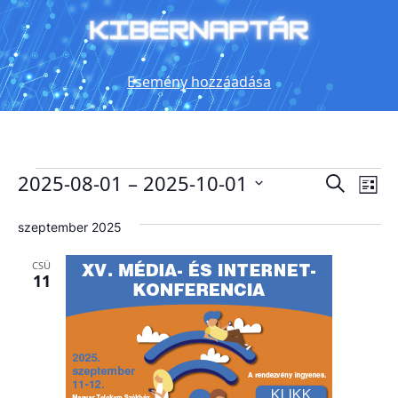
Esemény hozzáadása
Események
Es
2025-08-01
 – 
2025-10-01
Esemé
Keresett
Lista
kifejezés
néz
keresé
Dátum
kiválasztása.
nav
szeptember 2025
és
nézet
CSÜ
11
választ