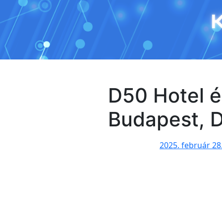
Ugrás
a
tartalomhoz
D50 Hotel 
Budapest, D
2025. február 28