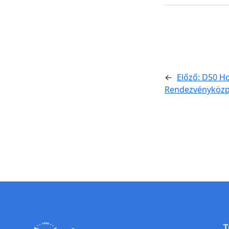
←
Előző:
D50 Ho
Rendezvényköz
T