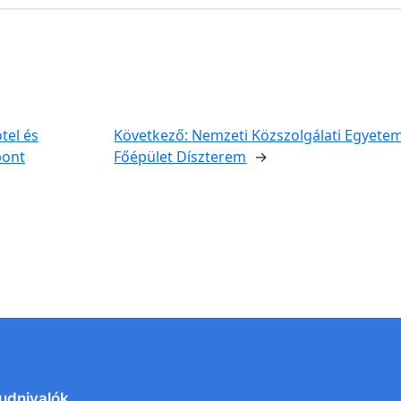
tel és
Következő:
Nemzeti Közszolgálati Egyetem
pont
Főépület Díszterem
→
udnivalók