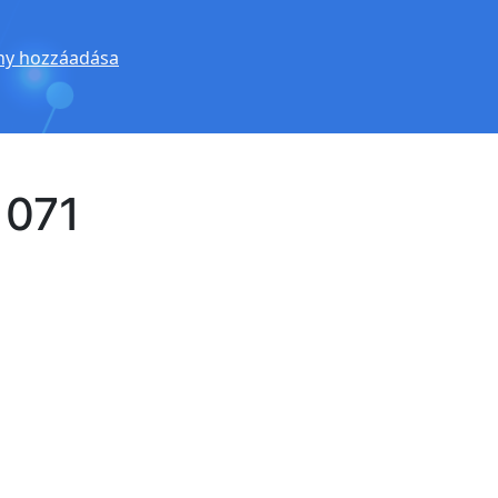
y hozzáadása
1071