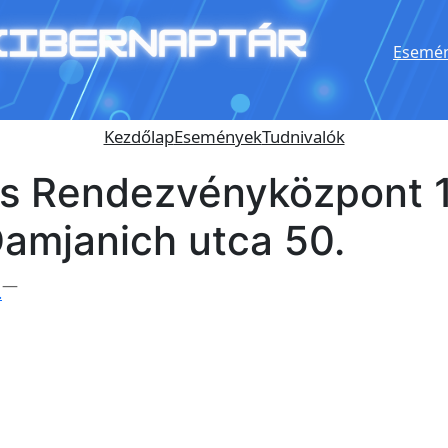
Esemén
Kezdőlap
Események
Tudnivalók
és Rendezvényközpont 
amjanich utca 50.
—
.