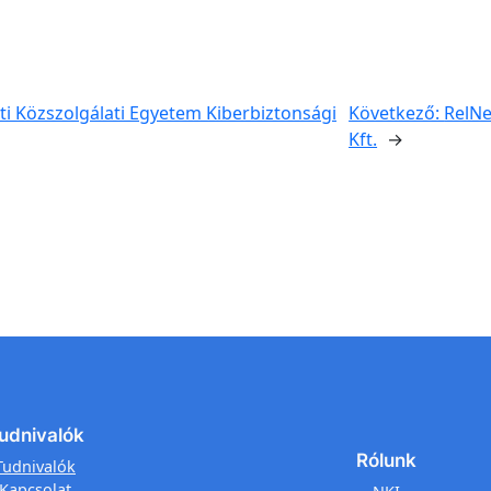
i Közszolgálati Egyetem Kiberbiztonsági
Következő:
RelNe
Kft.
→
udnivalók
Rólunk
Tudnivalók
Kapcsolat