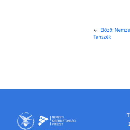
←
Előző:
Nemzet
Tanszék
T