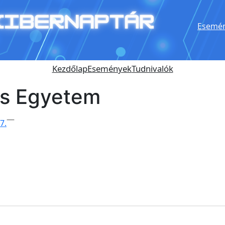
Esemén
Kezdőlap
Események
Tudnivalók
s Egyetem
—
7.