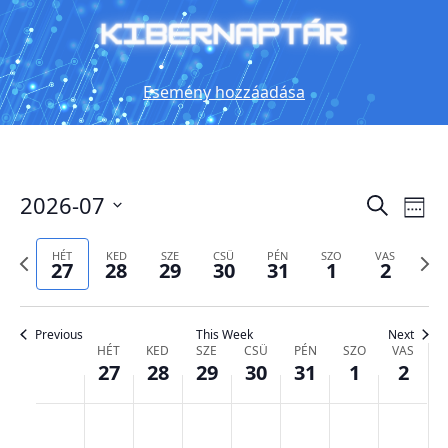
Esemény hozzáadása
Es
2026-07
Esemé
Keresett
Hét
kifejezés
néz
keresé
Select
date.
Előző
Köve
nav
HÉT
KED
SZE
CSÜ
PÉN
SZO
VAS
és
27
28
29
30
31
1
2
hét
hét
nézet
választ
Previous
This Week
Next
Események
HÉT
KED
SZE
CSÜ
PÉN
SZO
VAS
27
28
29
30
31
1
2
hete
hétfő,
kedd,
szerda,
csütörtök,
péntek,
szombat,
vasár
No
No
No
No
No
No
No
:00
events
events
events
events
events
events
events
július
július
július
július
július
augusztus
augus