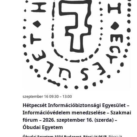
szeptember 16 09:30
–
13:00
Hétpecsét Információbiztonsági Egyesület –
Információvédelem menedzselése – Szakmai
fórum – 2026. szeptember 16. (szerda) –
Óbudai Egyetem
Óbudai Egyetem 1034 Budapest, Bécsi út 96/B.
Bécsi út