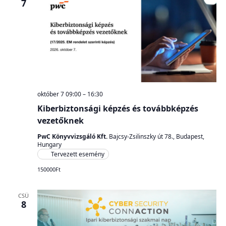
7
október 7 09:00
–
16:30
Kiberbiztonsági képzés és továbbképzés
vezetőknek
PwC Könyvvizsgáló Kft.
Bajcsy-Zsilinszky út 78., Budapest,
Hungary
Tervezett esemény
150000Ft
CSÜ
8