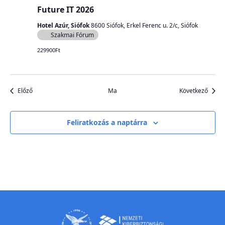
Future IT 2026
Hotel Azúr, Siófok
8600 Siófok, Erkel Ferenc u. 2/c, Siófok
Szakmai Fórum
229900Ft
Események
Esem
Előző
Ma
Következő
Feliratkozás a naptárra